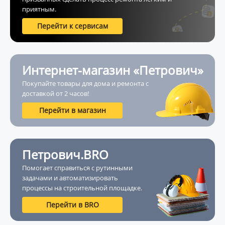
приятным.
Перейти к сервисам
Интернет-магазин «Петрович»
Покупайте товары для дома и ремонта с
доставкой от 2 часов!
Перейти в магазин
Петрович.BRO
Помогает справиться с рутинными
задачами и автоматизировать
процессы на строительной площадке.
Перейти в BRO