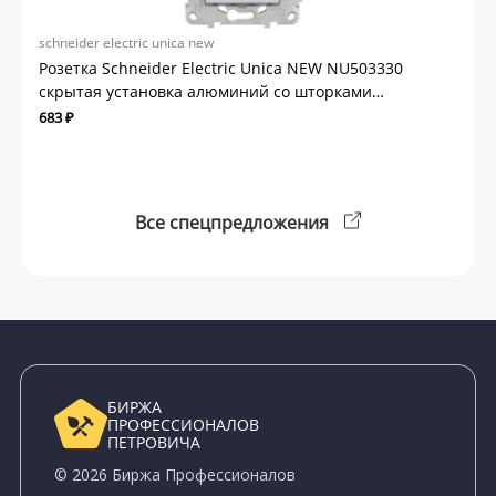
schneider electric unica new
Розетка Schneider Electric Unica NEW NU503330
скрытая установка алюминий со шторками
винтовой зажим
683 ₽
Все спецпредложения
БИРЖА
ПРОФЕССИОНАЛОВ
ПЕТРОВИЧА
© 2026 Биржа Профессионалов