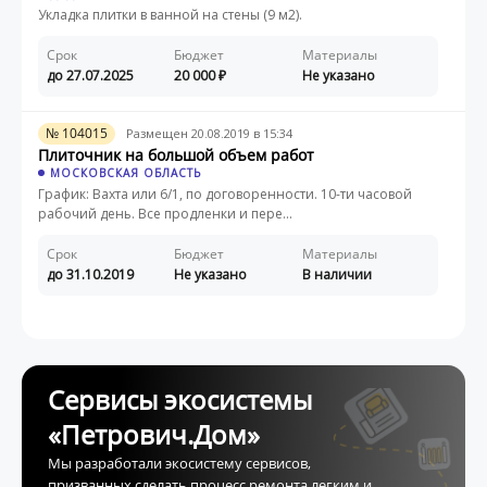
Укладка плитки в ванной на стены (9 м2).
Срок
Бюджет
Материалы
до 27.07.2025
20 000
Не указано
№ 104015
Размещен 20.08.2019 в 15:34
Плиточник на большой объем работ
МОСКОВСКАЯ ОБЛАСТЬ
График: Вахта или 6/1, по договоренности. 10-ти часовой
рабочий день. Все продленки и пере...
Срок
Бюджет
Материалы
до 31.10.2019
Не указано
В наличии
Сервисы экосистемы
«Петрович.Дом»
Мы разработали экосистему сервисов,
призванных сделать процесс ремонта легким и