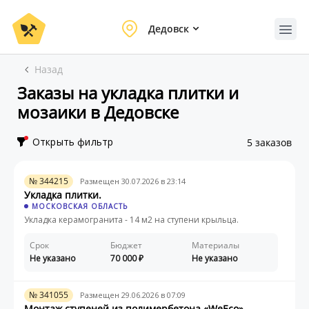
Дедовск
Назад
Заказы на укладка плитки и
мозаики в Дедовске
Открыть фильтр
5 заказов
№ 344215
Размещен 30.07.2026 в 23:14
Укладка плитки.
МОСКОВСКАЯ ОБЛАСТЬ
Укладка керамогранита - 14 м2 на ступени крыльца.
Срок
Бюджет
Материалы
Не указано
70 000
Не указано
№ 341055
Размещен 29.06.2026 в 07:09
Монтаж ступеней из полимербетона «WeEco».