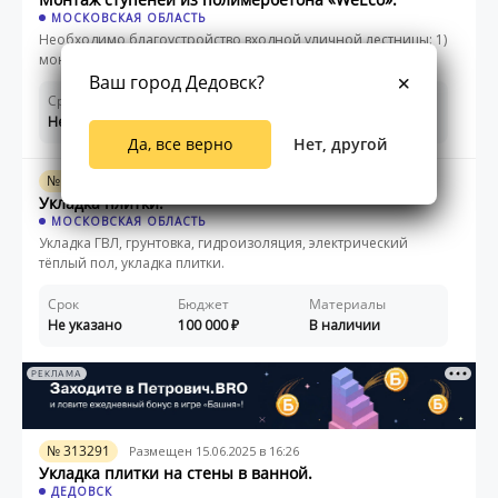
МОСКОВСКАЯ ОБЛАСТЬ
Необходимо благоустройство входной уличной лестницы: 1)
монтаж ступеней из полимербетона ...
Ваш город Дедовск?
Срок
Бюджет
Материалы
Не указано
70 000
В наличии
Да, все верно
Нет, другой
№ 337544
Размещен 15.06.2026 в 19:27
Укладка плитки.
МОСКОВСКАЯ ОБЛАСТЬ
Укладка ГВЛ, грунтовка, гидроизоляция, электрический
тёплый пол, укладка плитки.
Срок
Бюджет
Материалы
Не указано
100 000
В наличии
РЕКЛАМА
№ 313291
Размещен 15.06.2025 в 16:26
Укладка плитки на стены в ванной.
ДЕДОВСК