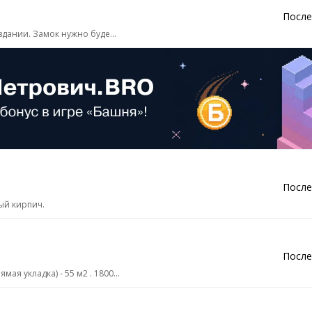
После
здании. Замок нужно буде...
После
ый кирпич.
После
 укладка) - 55 м2 . 1800...