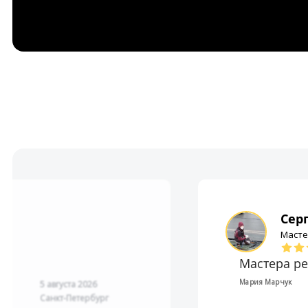
Сер
Масте
орошо. ...
Все отличн
РуссДом
3 августа 2026
Санкт-Петербург