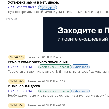
Установка замка в мет. дверь.
Субподряд
САНКТ-ПЕТЕРБУРГ
Нужно вырезать старый замок и установить новый в металл. дверь в 
РЕКЛАМА
№ 344776
Размещен 06.08.2026 в 12:36
Ремонт коммерческого помещения.
Свой дизайн-проект
Субподряд
САНКТ-ПЕТЕРБУРГ
Требуется отделочник: малярка, МДФ-панели, гипсовый декоративн
№ 344760
Размещен 06.08.2026 в 10:23
Инженерная доска.
Свой дизайн-проект
Субподряд
САНКТ-ПЕТЕРБУРГ
Необходимо постелить на ровное основание инженерную доску (прямая
№ 344752
Размещен 06.08.2026 в 08:55