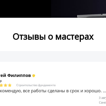
Отзывы о мастерах
гей Протасов
р
Ламинат, ковролин, линолеум
о, мастер отличный ...
26 и
Санк