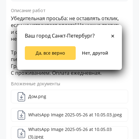
Описание работ
Убедительная просьба: не оставлять отклик,
если не устраивает оплата! Не нужно тратить
и своё и моё время и ваши условия нам
Ваш город Санкт-Петербург?
не интересны!
Требования к кандидату: копать, носить,
Да, все верно
Нет, другой
пилить.
График 6/1
С проживанием. Оплата ежедневная.
Вложенные документы
Дом.png
WhatsApp Image 2025-05-26 at 10.05.03.jpeg
WhatsApp Image 2025-05-26 at 10.05.03
(3).jpeg