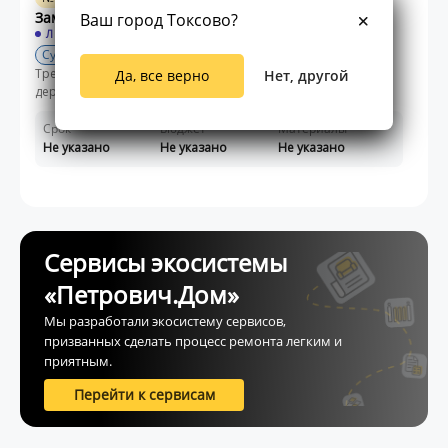
Замена покрытия козырьков крыши.
Ваш город Токсово?
ЛЕНИНГРАДСКАЯ ОБЛАСТЬ
Субподряд
Требуется выполнить ремонт козырьков крыши частного
Да, все верно
Нет, другой
деревянного дома в садоводстве "Эверес...
Срок
Бюджет
Материалы
Не указано
Не указано
Не указано
Сервисы экосистемы
«Петрович.Дом»
Мы разработали экосистему сервисов,
призванных сделать процесс ремонта легким и
приятным.
Перейти к сервисам