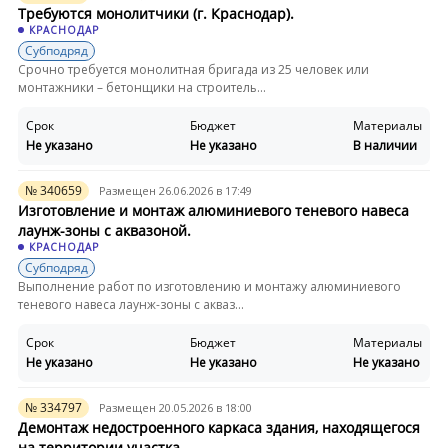
Требуются монолитчики (г. Краснодар).
КРАСНОДАР
Субподряд
Срочно требуется монолитная бригада из 25 человек или
монтажники – бетонщики на строитель...
Срок
Бюджет
Материалы
Не указано
Не указано
В наличии
№ 340659
Размещен 26.06.2026 в 17:49
Изготовление и монтаж алюминиевого теневого навеса
лаунж-зоны с аквазоной.
КРАСНОДАР
Субподряд
Выполнение работ по изготовлению и монтажу алюминиевого
теневого навеса лаунж-зоны с акваз...
Срок
Бюджет
Материалы
Не указано
Не указано
Не указано
№ 334797
Размещен 20.05.2026 в 18:00
Демонтаж недостроенного каркаса здания, находящегося
на территории участка.