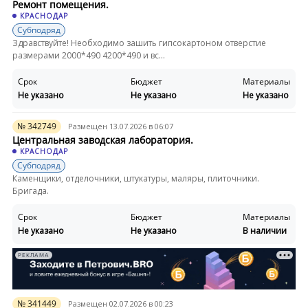
Ремонт помещения.
КРАСНОДАР
Субподряд
Здравствуйте! Необходимо зашить гипсокартоном отверстие
размерами 2000*490 4200*490 и вс...
Срок
Бюджет
Материалы
Не указано
Не указано
Не указано
№ 342749
Размещен 13.07.2026 в 06:07
Центральная заводская лаборатория.
КРАСНОДАР
Субподряд
Каменщики, отделочники, штукатуры, маляры, плиточники.
Бригада.
Срок
Бюджет
Материалы
Не указано
Не указано
В наличии
РЕКЛАМА
№ 341449
Размещен 02.07.2026 в 00:23