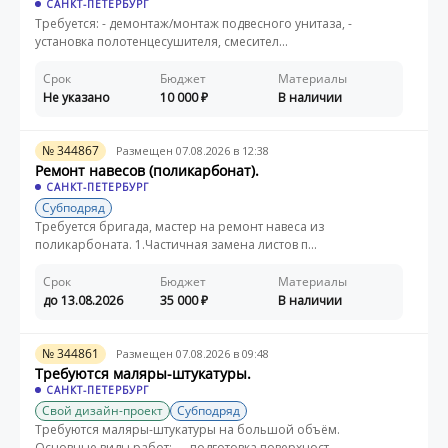
САНКТ-ПЕТЕРБУРГ
Требуется: - демонтаж/монтаж подвесного унитаза, -
установка полотенцесушителя, смесител...
Срок
Бюджет
Материалы
Не указано
10 000
В наличии
№ 344867
Размещен 07.08.2026 в 12:38
Ремонт навесов (поликарбонат).
САНКТ-ПЕТЕРБУРГ
Субподряд
Требуется бригада, мастер на ремонт навеса из
поликарбоната. 1.Частичная замена листов п...
Срок
Бюджет
Материалы
до 13.08.2026
35 000
В наличии
№ 344861
Размещен 07.08.2026 в 09:48
Требуются маляры-штукатуры.
САНКТ-ПЕТЕРБУРГ
Свой дизайн-проект
Субподряд
Требуются маляры-штукатуры на большой объём.
Основные виды работ: — подготовка поверхност...