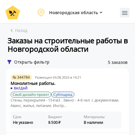
Новгородская область
Назад
Заказы на строительные работы в
Новгородской области
Открыть фильтр
5 заказов
№ 344784
Размещен 06.08.2026 в 14:21
Монолитные работы.
ВАЛДАЙ
Свой дизайн-проект
Субподряд
Стены, перекрытия - 154 м3 . Звено - 4-6 чел. с документами.
Аванс, жилье, питание. Инстр...
Срок
Бюджет
Материалы
Не указано
8 500
В наличии