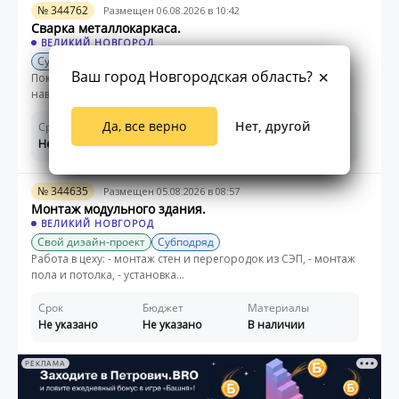
№ 344762
Размещен 06.08.2026 в 10:42
Сварка металлокаркаса.
ВЕЛИКИЙ НОВГОРОД
Субподряд
Ваш город Новгородская область?
Покраска ферм и прогонов. Изготовление крыльца с
навесом, ступенями и ограждением. Покр...
Да, все верно
Нет, другой
Срок
Бюджет
Материалы
Не указано
Не указано
В наличии
№ 344635
Размещен 05.08.2026 в 08:57
Монтаж модульного здания.
ВЕЛИКИЙ НОВГОРОД
Свой дизайн-проект
Субподряд
Работа в цеху: - монтаж стен и перегородок из СЭП, - монтаж
пола и потолка, - установка...
Срок
Бюджет
Материалы
Не указано
Не указано
В наличии
РЕКЛАМА