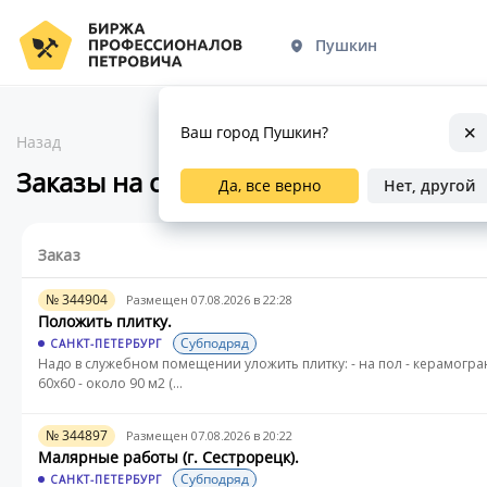
Пушкин
Ваш город Пушкин?
Назад
Заказы на строительные работы в 
Да, все верно
Нет, другой
Заказ
№ 344904
Размещен 07.08.2026 в 22:28
Положить плитку.
Субподряд
САНКТ-ПЕТЕРБУРГ
Надо в служебном помещении уложить плитку: - на пол - керамогра
60х60 - около 90 м2 (...
№ 344897
Размещен 07.08.2026 в 20:22
Малярные работы (г. Сестрорецк).
Субподряд
САНКТ-ПЕТЕРБУРГ