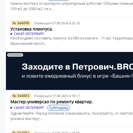
Нужны мастера по малярно-штукатурным работам. Объемы помещ
100 м2 до 2000 м2, не к...
№ 344896
Размещен 07.08.2026 в 20:16
Установка плинтуса.
САНКТ-ПЕТЕРБУРГ
Необходимо поставить плинтус из ПВХ в комнате - 11 м2. Территори
Ириновский просп...
РЕКЛАМА
№ 344883
Размещен 07.08.2026 в 18:17
Мастер-универсал по ремонту квартир.
Субподряд
САНКТ-ПЕТЕРБУРГ
Здравствуйте. Перед откликом ознакомьтесь, пожалуйста, со сметой
указана мастеру ...
№ 344882
Размещен 07.08.2026 в 18:09