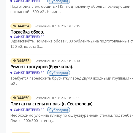
Субподряд
САНКТ-ПЕТЕРБУРГ
Подготовка стен, обшитых ГКЛ, под поклейку обоев с последующей
покраской - 600 м2 . Начин...
№ 344854
Размещен 07.08.2026 в 07:35
Поклейка обоев.
САНКТ-ПЕТЕРБУРГ
Здравствуйте. Поклейка обоев (500 рублей/м2) на подготовленные с
150 м2, высота 3....
№ 344853
Размещен 07.08.2026 в 06:10
Ремонт тротуаров (брусчатка).
Субподряд
САНКТ-ПЕТЕРБУРГ
Требуется переложить брусчатку перед двумя входными группами - 
м2 .
№ 344850
Размещен 07.08.2026 в 00:51
Плитка на стены и полы (г. Сестрорецк).
Субподряд
САНКТ-ПЕТЕРБУРГ
Необходимо уложить плитку по оштукатуренным стенам, под гребен
Плитка 200х300 - стены,...