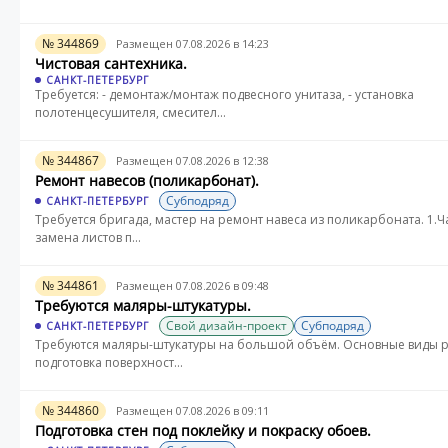
№ 344869
Размещен 07.08.2026 в 14:23
Чистовая сантехника.
САНКТ-ПЕТЕРБУРГ
Требуется: - демонтаж/монтаж подвесного унитаза, - установка
полотенцесушителя, смесител...
№ 344867
Размещен 07.08.2026 в 12:38
Ремонт навесов (поликарбонат).
Субподряд
САНКТ-ПЕТЕРБУРГ
Требуется бригада, мастер на ремонт навеса из поликарбоната. 1.
замена листов п...
№ 344861
Размещен 07.08.2026 в 09:48
Требуются маляры-штукатуры.
Свой дизайн-проект
Субподряд
САНКТ-ПЕТЕРБУРГ
Требуются маляры-штукатуры на большой объём. Основные виды р
подготовка поверхност...
№ 344860
Размещен 07.08.2026 в 09:11
Подготовка стен под поклейку и покраску обоев.