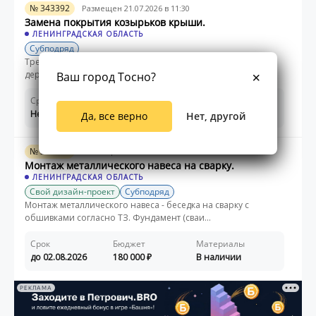
№ 343392
Размещен 21.07.2026 в 11:30
Замена покрытия козырьков крыши.
ЛЕНИНГРАДСКАЯ ОБЛАСТЬ
Субподряд
Требуется выполнить ремонт козырьков крыши частного
деревянного дома в садоводстве "Эверес...
Ваш город Тосно?
Срок
Бюджет
Материалы
Не указано
Не указано
Не указано
Да, все верно
Нет, другой
№ 343069
Размещен 16.07.2026 в 13:21
Монтаж металлического навеса на сварку.
ЛЕНИНГРАДСКАЯ ОБЛАСТЬ
Свой дизайн-проект
Субподряд
Монтаж металлического навеса - беседка на сварку с
обшивками согласно ТЗ. Фундамент (сваи...
Срок
Бюджет
Материалы
до 02.08.2026
180 000
В наличии
РЕКЛАМА