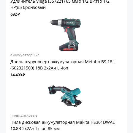
Удлинитель Viega (357221) 65 мм х 1/2 ВР(г) х 1/2
НР(ш) бронзовый
692 ₽
аккумуляторные
Дрель-шуруповерт аккумуляторная Metabo BS 18 L
(602321500) 18В 2х2Ач Li-Ion
14 499 ₽
пилы дисковые
Пила дисковая аккумуляторная Makita HS301DWAE
10,8В 2х2Ач Li-Ion 85 мм