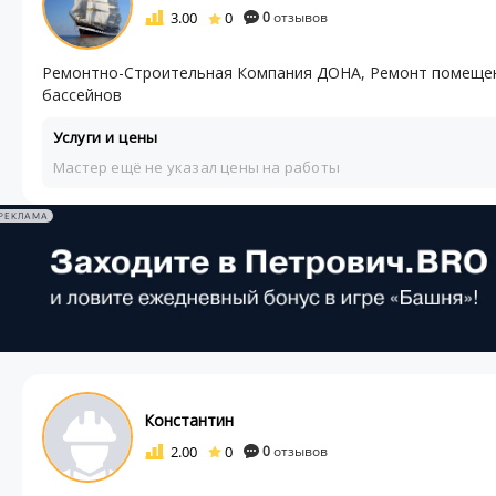
3.00
0
0
отзывов
Ремонтно-Строительная Компания ДОНА, Ремонт помещен
бассейнов
Услуги и цены
Мастер ещё не указал цены на работы
РЕКЛАМА
Константин
2.00
0
0
отзывов