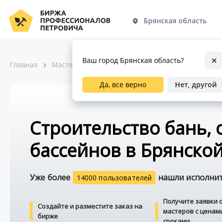
Брянская область
Ваш город Брянская область?
Главная
Мастера по ремонту
Строительство
Бани,
Да, все верно
Нет, другой
Строительство бань, 
бассейнов в Брянской
Уже более
нашли исполните
14000 пользователей
Получите заявки 
Создайте и разместите заказ на
мастеров с ценам
бирже
сроками