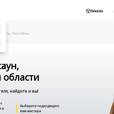
Заказы
 сауны, бассейны
саун,
 области
ля, найдите и вы!
от
Выберите подходящего
и и
вам мастера