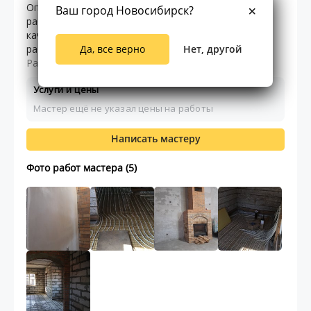
Опыт работы по индивидуальном проектам Опыт
Ваш город Новосибирск?
работы в технической и СМР среде. Проведение
качественных монтажных, сборочных, уникальных
работ. Чтение чертежей, аналитика рабочей док ...
Да, все верно
Нет, другой
Раскрыть текст
Услуги и цены
Мастер ещё не указал цены на работы
Написать мастеру
Фото работ мастера (5)