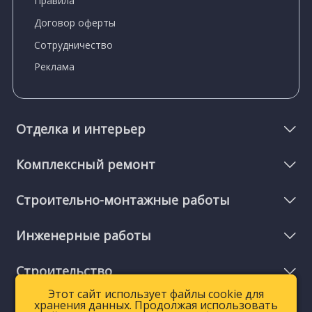
Правила
Договор оферты
Сотрудничество
Реклама
Отделка и интерьер
Комплексный ремонт
Строительно-монтажные работы
Инженерные работы
Строительство
Этот сайт использует файлы cookie для
Этот сайт использует файлы cookie для
хранения данных. Продолжая использовать
хранения данных. Продолжая использовать
Мелкий ремонт и услуги