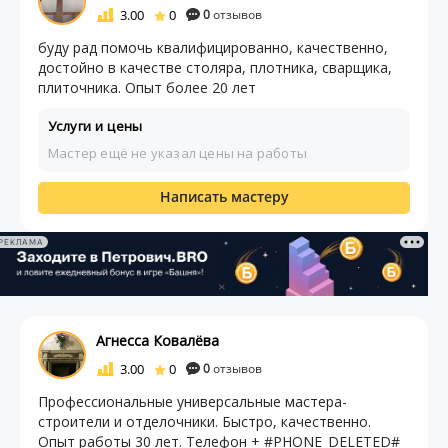
3.00
0
0
отзывов
буду рад помочь квалифицированно, качественно,
достойно в качестве столяра, плотника, сварщика,
плиточника. Опыт более 20 лет
Услуги и цены
Мастер ещё не указал цены на работы
Написать мастеру
РЕКЛАМА
Агнесса Ковалёва
3.00
0
0
отзывов
Профессиональные универсальные мастера-
строители и отделочники. Быстро, качественно.
Опыт работы 30 лет. Телефон + #PHONE_DELETED#