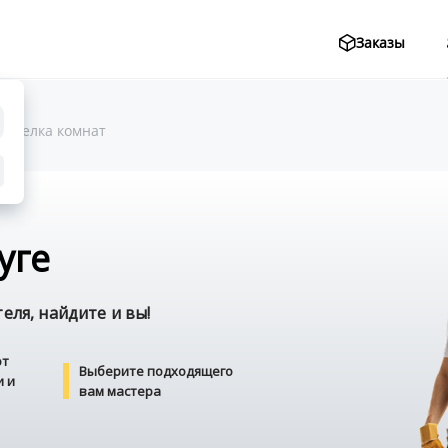
Заказы
Отделка комнат
уге
ля, найдите и вы!
от
Выберите подходящего
и и
вам мастера