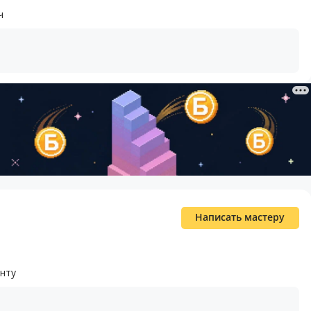
ч
Написать мастеру
онту