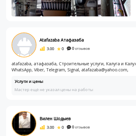
Atafazaba Атафазаба
3.00
0
0
отзывов
atafazaba, атафазаба, Строительные услуги, Калуга и К
WhatsApp, Viber, Telegram, Signal, atafazaba@yahoo.com,
Услуги и цены
Мастер ещё не указал цены на работы
Вилен Шодыев
3.00
0
0
отзывов