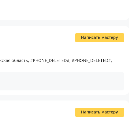
Написать мастеру
алужская область, #PHONE_DELETED#, #PHONE_DELETED#,
Написать мастеру