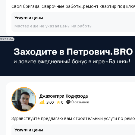
Своя бригада. Сварочные работы..ремонт квартир под клю
Услуги и цены
Мастер ещё не указал цены на работы
РЕКЛАМА
Джахонгири Кодирзода
3.00
0
0
отзывов
Здравствуйте предлагаю вам строительный услуги по рем
Услуги и цены