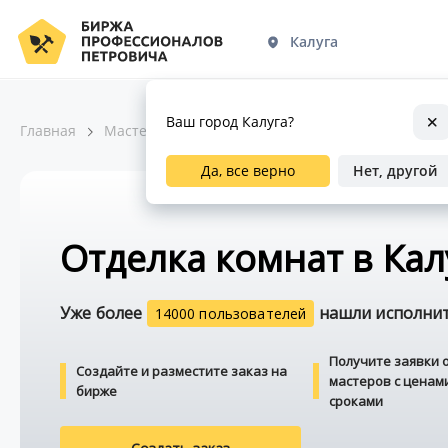
Калуга
Ваш город Калуга?
Главная
Мастера по ремонту
Отделка и интерьер
Да, все верно
Нет, другой
Отделка комнат в Кал
Уже более
нашли исполните
14000 пользователей
Получите заявки 
Создайте и разместите заказ на
мастеров с ценам
бирже
сроками