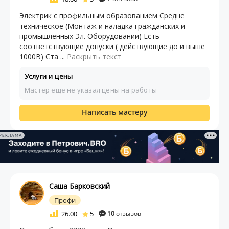
Электрик с профильным образованием Средне
техническое (Монтаж и наладка гражданских и
промышленных Эл. Оборудовании) Есть
соответствующие допуски ( действующие до и выше
1000В) Ста ...
Раскрыть текст
Услуги и цены
Мастер ещё не указал цены на работы
Написать мастеру
РЕКЛАМА
Саша Барковский
Профи
26.00
5
10
отзывов