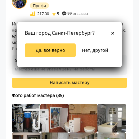
Профи
217.00
5
99
отзывов
Инженер. Мастер-универсал. Опыт качественного и
надежного выполнения инженерных: сантехнических,
Ваш город Санкт-Петербург?
электромонтажных и других работ; строительно-
монтажных работ; черновых и чистовых отдел ...
Раскрыть текст
Да, все верно
Нет, другой
Услуги и цены
Мастер ещё не указал цены на работы
Написать мастеру
Фото работ мастера (35)