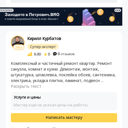
РЕКЛАМА
Кирилл Курбатов
Супер-эксперт
ПРО
6.00
0
0
отзывов
Комплексный и частичный ремонт квартир. Ремонт
санузла, комнат и кухни. Демонтаж, монтаж,
штукатурка, шпаклевка, поклейка обоев, сантехника,
электрика, укладка плитки, ламинат, подвесн ...
Раскрыть текст
Услуги и цены
Мастер ещё не указал цены на работы
Написать мастеру