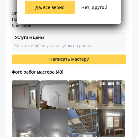
31.00
5
9
отзывов
Да, все верно
Нет, другой
Опыт отделочных работ - более 15 лет.
Профессионал своего дела. Возможна работа с
бригадой.
Услуги и цены
Мастер ещё не указал цены на работы
Написать мастеру
Фото работ мастера (40)