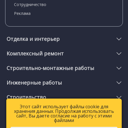
Сотрудничество
Реклама
Отделка и интерьер
Комплексный ремонт
Строительно-монтажные работы
Инженерные работы
Строительство
Этот сайт использует файлы cookie для
Этот сайт использует файлы cookie для
хранения данных. Продолжая использовать
хранения данных. Продолжая использовать
Мелкий ремонт и услуги
сайт, Вы даете согласие на работу с этими
сайт, Вы даете согласие на работу с этими
файлами
файлами
Благоустройство территорий