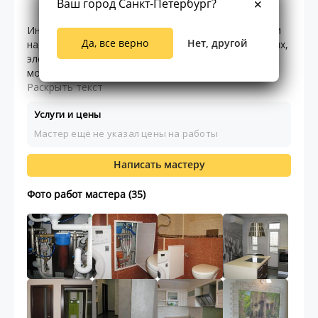
Ваш город Санкт-Петербург?
217.00
5
99
отзывов
Инженер. Мастер-универсал. Опыт качественного и
Да, все верно
Нет, другой
надежного выполнения инженерных: сантехнических,
электромонтажных и других работ; строительно-
монтажных работ; черновых и чистовых отдел ...
Раскрыть текст
Услуги и цены
Мастер ещё не указал цены на работы
Написать мастеру
Фото работ мастера (35)