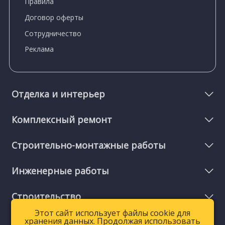
Правила
Договор оферты
Сотрудничество
Реклама
Отделка и интерьер
Комплексный ремонт
Строительно-монтажные работы
Инженерные работы
Строительство
Этот сайт использует файлы cookie для
Этот сайт использует файлы cookie для
хранения данных. Продолжая использовать
хранения данных. Продолжая использовать
Мелкий ремонт и услуги