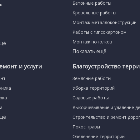
Бетонные работы
ж
Кровельные работы
Монтаж металлоконструкций
Работы с гипсокартоном
Монтаж потолков
ещё
Показать ещё
емонт и услуги
Благоустройство терр
онт
Земляные работы
хника
Уборка территорий
орка
Садовые работы
ра
Выкорчёвывание и удаление д
ещё
Строительство и ремонт доро
Покос травы
Озеленение территорий