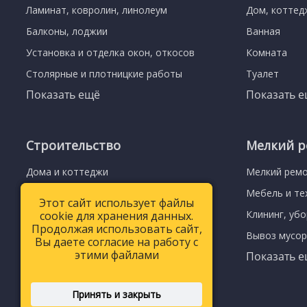
Ламинат, ковролин, линолеум
Дом, коттед
Балконы, лоджии
Ванная
Установка и отделка окон, откосов
Комната
Столярные и плотницкие работы
Туалет
Показать ещё
Показать 
Строительство
Мелкий р
Дома и коттеджи
Мелкий рем
Дома из ЛСТК
Мебель и те
Этот сайт использует файлы
Этот сайт использует файлы
Стены и перегородки
Клининг, уб
cookie для хранения данных.
cookie для хранения данных.
Продолжая использовать сайт,
Продолжая использовать сайт,
Фундамент
Вывоз мусо
Вы даете согласие на работу с
Вы даете согласие на работу с
этими файлами
этими файлами
Показать 
Заборы и ворота
Срубы
Принять и закрыть
Принять и закрыть
Гаражи