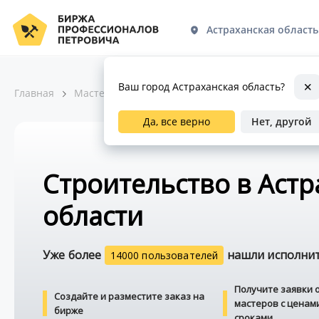
Астраханская область
Ваш город Астраханская область?
Главная
Мастера по ремонту
Строительство
Да, все верно
Нет, другой
Строительство в Аст
области
Уже более
нашли исполните
14000 пользователей
Получите заявки 
Создайте и разместите заказ на
мастеров с ценам
бирже
сроками