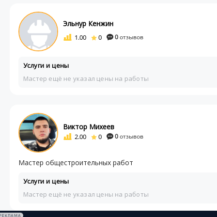
Эльнур Кенжин
1.00
0
0
отзывов
Услуги и цены
Мастер ещё не указал цены на работы
Виктор Михеев
2.00
0
0
отзывов
Мастер общестроительных работ
Услуги и цены
Мастер ещё не указал цены на работы
РЕКЛАМА