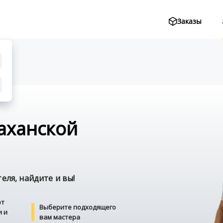
Заказы
раханской
ля, найдите и вы!
от
Выберите подходящего
и и
вам мастера