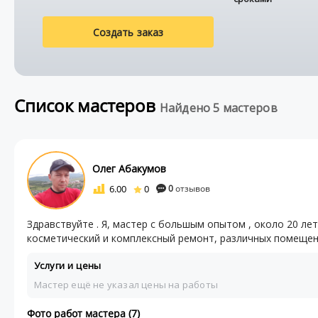
Создать заказ
Список мастеров
Найдено 5 мастеров
Олег Абакумов
6.00
0
0
отзывов
Здравствуйте . Я, мастер с большым опытом , около 20 лет, в 
косметический и комплексный ремонт, различных помещени
Услуги и цены
Мастер ещё не указал цены на работы
Фото работ мастера (7)