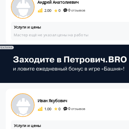
Андрей Анатолиевич
2.00
0
0
отзывов
Услуги и цены
Мастер ещё не указал цены на работы
РЕКЛАМА
Иван Якубович
1.00
0
0
отзывов
Услуги и цены