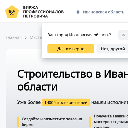
Ивановская область
Ваш город Ивановская область?
Главная
Мастера по ремонту
Строительство
Да, все верно
Нет, другой
Строительство в Ива
области
Уже более
нашли исполните
14000 пользователей
Получите заявки 
Создайте и разместите заказ на
мастеров с ценам
бирже
сроками