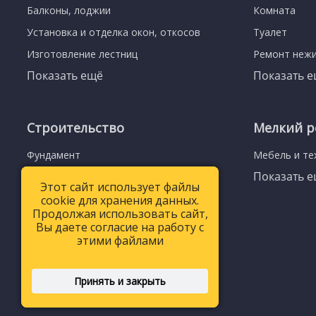
Балконы, лоджии
Комната
Установка и отделка окон, откосов
Туалет
Изготовление лестниц
Ремонт неж
Показать ещё
Показать 
Строительство
Мелкий р
Фундамент
Мебель и те
Показать 
Заборы и ворота
Этот сайт использует файлы
Этот сайт использует файлы
Показать ещё
cookie для хранения данных.
cookie для хранения данных.
Продолжая использовать сайт,
Продолжая использовать сайт,
Вы даете согласие на работу с
Вы даете согласие на работу с
этими файлами
этими файлами
Принять и закрыть
Принять и закрыть