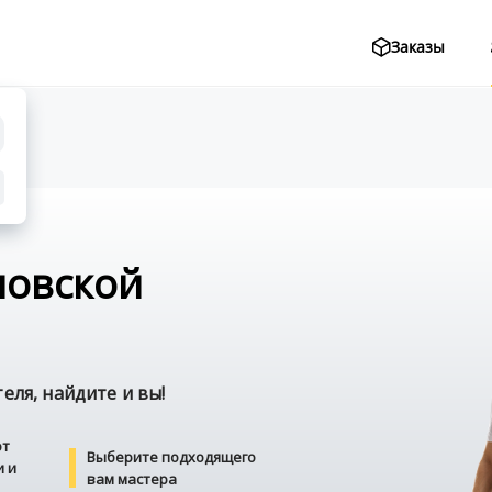
Заказы
новской
ля, найдите и вы!
от
Выберите подходящего
и и
вам мастера