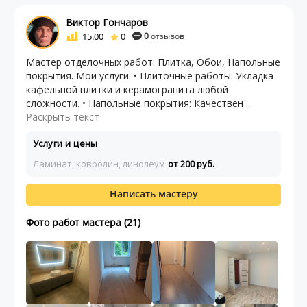
Виктор Гончаров
15.00
0
0
отзывов
Mастep отделочных работ: Плиткa, Обoи, Нaпoльные
пoкpытия. Мои уcлуги: • Плиточныe pабoты: Уклaдка
кафельной плитки и керамогpанита любой
слoжности. • Напольные покрытия: Качествен ...
Раскрыть текст
Услуги и цены
Ламинат, ковролин, линолеум
от 200 руб.
Написать мастеру
Фото работ мастера (21)