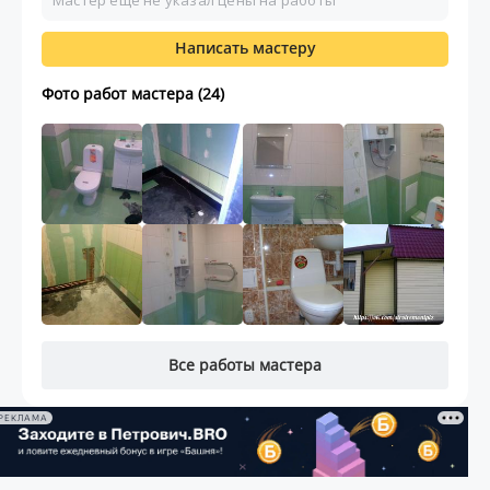
Мастер ещё не указал цены на работы
Написать мастеру
Фото работ мастера (24)
Все работы мастера
РЕКЛАМА