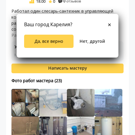
18.00
0
0
отзывов
Работал один слесарь-сантехник в управляющей
компании. На работе он чинил розливы, менял
радиаторы, ремонтировал сантехнику. Трудился на
Ваш город Карелия?
совесть, делал все с душой, и люди тянулись к не ...
Раскрыть текст
Да, все верно
Нет, другой
Услуги и цены
Мастер ещё не указал цены на работы
Написать мастеру
Фото работ мастера (23)