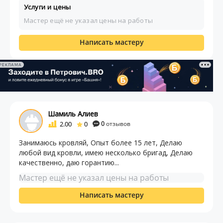
Услуги и цены
Мастер ещё не указал цены на работы
Написать мастеру
РЕКЛАМА
Шамиль Алиев
2.00
0
0
отзывов
Занимаюсь кровляй, Опыт более 15 лет, Делаю
любой вид кровли, имею несколько бригад, Делаю
качественно, даю горантию...
Мастер ещё не указал цены на работы
Написать мастеру