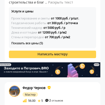
строительства и благ ...
Раскрыть текст
Услуги и цены
Проектирование и сметы
от 1000 руб. / р/шт.
Геодезические работы
от 300 руб. / р/точка
Технический надзор
от 5000 руб. / р
Дома и коттеджи
от 12000 руб. / р/м2
Стены и перегородки
от 700 руб. / р/м2
Показать все цены (5)
Написать мастеру
РЕКЛАМА
Федор Чернов
Мастер
56.00
5
2
отзывов