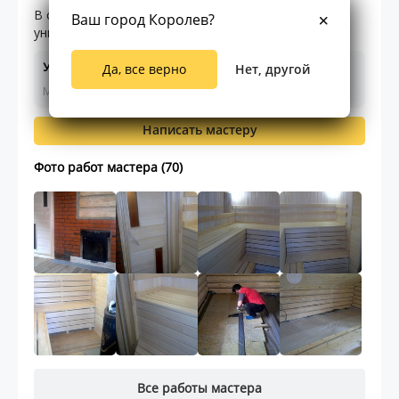
В строительной сфере уже 15 лет. Бригада
Ваш город Королев?
универсалов из 4-ех человек.
Услуги и цены
Да, все верно
Нет, другой
Мастер ещё не указал цены на работы
Написать мастеру
Фото работ мастера (70)
Все работы мастера