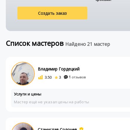
Создать заказ
Список мастеров
Найдено 21 мастер
Владимир Гордецкий
3.50
3
1
отзывов
Услуги и цены
Мастер ещё не указал цены на работы
Станислав Солочев