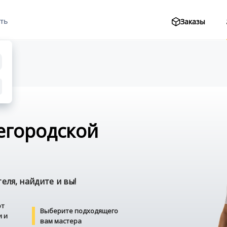
ть
Заказы
егородской
ля, найдите и вы!
от
Выберите подходящего
и и
вам мастера