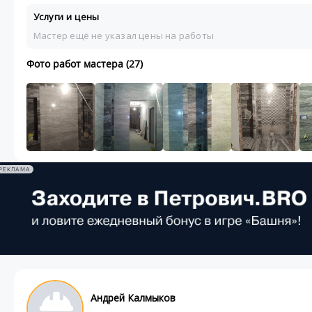
Услуги и цены
Мастер ещё не указал цены на работы
Фото работ мастера (27)
РЕКЛАМА
Андрей Калмыков