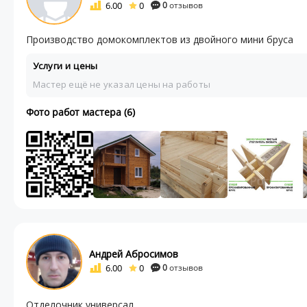
6.00
0
0
отзывов
Производство домокомплектов из двойного мини бруса
Услуги и цены
Мастер ещё не указал цены на работы
Фото работ мастера (6)
Андрей Абросимов
6.00
0
0
отзывов
Отделочник универсал