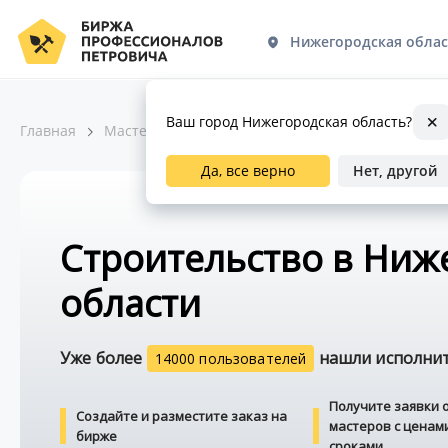
Нижегородская облас
Ваш город Нижегородская область?
Главная
Мастера по ремонту
Строительство
Да, все верно
Нет, другой
Строительство в Ниж
области
Уже более
нашли исполните
14000 пользователей
Получите заявки 
Создайте и разместите заказ на
мастеров с ценам
бирже
сроками