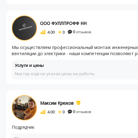
ООО ФУЛЛПРОФФ НН
4.00
0
0
отзывов
Мы осуществляем профессиональный монтаж инженерных си
вентиляции до электрики - наши компетенции позволяют ре
Услуги и цены
Мастер ещё не указал цены на работы
Максим Крюков
4.00
0
0
отзывов
Подрядчик