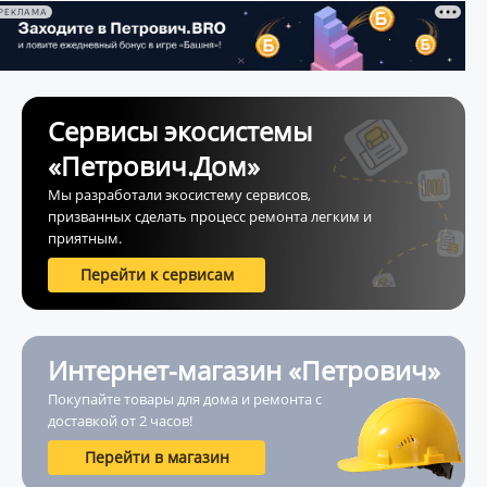
РЕКЛАМА
Сервисы экосистемы
«Петрович.Дом»
Мы разработали экосистему сервисов,
призванных сделать процесс ремонта легким и
приятным.
Перейти к сервисам
Интернет-магазин «Петрович»
Покупайте товары для дома и ремонта с
доставкой от 2 часов!
Перейти в магазин