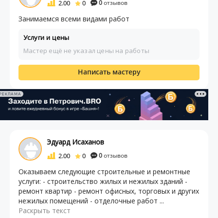
2.00
0
0
отзывов
Занимаемся всеми видами работ
Услуги и цены
Мастер ещё не указал цены на работы
Написать мастеру
РЕКЛАМА
Эдуард Исаханов
2.00
0
0
отзывов
Оказываем следующие строительные и ремонтные
услуги: - строительство жилых и нежилых зданий -
ремонт квартир - ремонт офисных, торговых и других
нежилых помещений - отделочные работ ...
Раскрыть текст