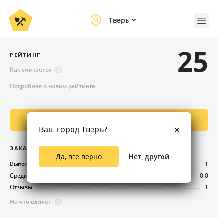
Тверь
25
РЕЙТИНГ
Как считается
?
Подробнее о новом рейтинге
Предложить заказ
Ваш город Тверь?
ЗАКАЗЫ
Да, все верно
Нет, другой
Выполнено
1
Средняя оценка
0.0
Отзывы
1
На что влияет
?