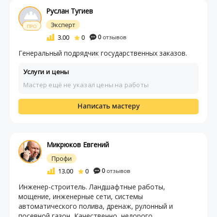
Руслан Тугиев
Эксперт
ПРО
3.00
0
0
отзывов
Генеральный подрядчик государственных заказов.
Услуги и цены
Мастер ещё не указал цены на работы
Написать мастеру
Микрюков Евгений
Профи
13.00
0
0
отзывов
Инженер-строитель. Ландшафтные работы,
мощение, инженерные сети, системы
автоматического полива, дренаж, рулонный и
посевной газон, Качественно, недорого.