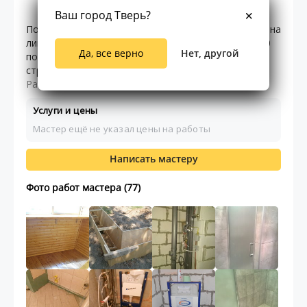
37.00
5
1
отзывов
Ваш город Тверь?
По специальности я инженер-строитель. Работала на
линии сначала мастером, а затем прорабом. С 2010
Да, все верно
Нет, другой
по 2021 год работала как ИП по оказанию
строительных услуг населению. В настоящее вр ...
Раскрыть текст
Услуги и цены
Мастер ещё не указал цены на работы
Написать мастеру
Фото работ мастера (77)