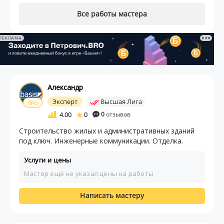
Все работы мастера
РЕКЛАМА
Александр
Эксперт
Высшая Лига
ПРО
4.00
0
0
отзывов
Строительство жилых и административных зданий
под ключ. Инженерные коммуникации. Отделка.
Услуги и цены
Мастер ещё не указал цены на работы
Написать мастеру