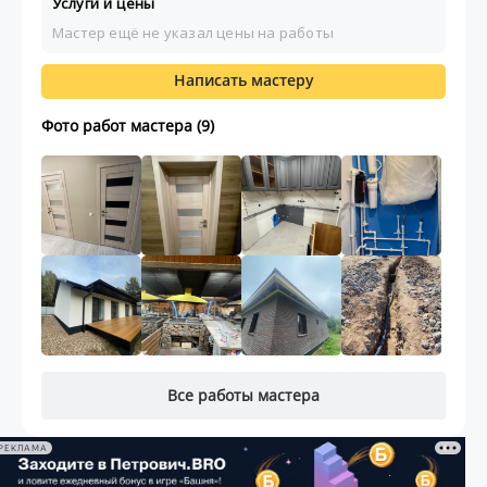
Услуги и цены
Мастер ещё не указал цены на работы
Написать мастеру
Фото работ мастера (9)
Все работы мастера
РЕКЛАМА