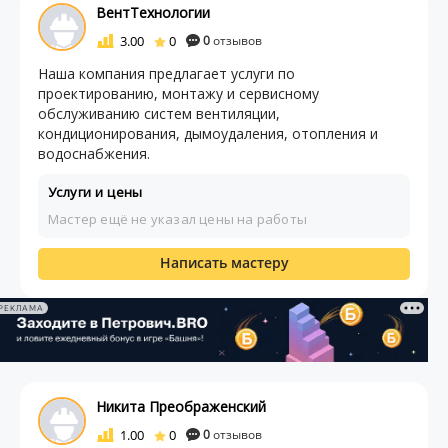
ВентТехнологии
3.00
0
0
отзывов
Наша компания предлагает услуги по
проектированию, монтажу и сервисному
обслуживанию систем вентиляции,
кондиционирования, дымоудаления, отопления и
водоснабжения.
Услуги и цены
Мастер ещё не указал цены на работы
Написать мастеру
РЕКЛАМА
Никита Преображенский
1.00
0
0
отзывов