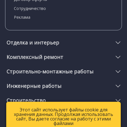
Сотрудничество
Реклама
Отделка и интерьер
Комплексный ремонт
Строительно-монтажные работы
Инженерные работы
Строительство
Этот сайт использует файлы cookie для
Этот сайт использует файлы cookie для
хранения данных. Продолжая использовать
хранения данных. Продолжая использовать
Мелкий ремонт и услуги
сайт, Вы даете согласие на работу с этими
сайт, Вы даете согласие на работу с этими
файлами
файлами