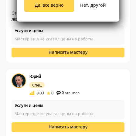
8.00
5
3
отзывов
Да, все верно
Нет, другой
Строим частные дома от фундамента и до ключа
любой сложности
Услуги и цены
Мастер ещё не указал цены на работы
Написать мастеру
Юрий
Спец
8.00
0
0
отзывов
Услуги и цены
Мастер ещё не указал цены на работы
Написать мастеру