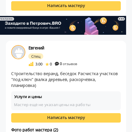
Написать мастеру
РЕКЛАМА
Евгений
Спец
3.00
0
0
отзывов
Строительство веранд, беседок Расчистка участков
"под ключ" (валка деревьев, раскорчёвка,
планировка)
Услуги и цены
Мастер ещё не указал цены на работы
Написать мастеру
Фото работ мастера (2)