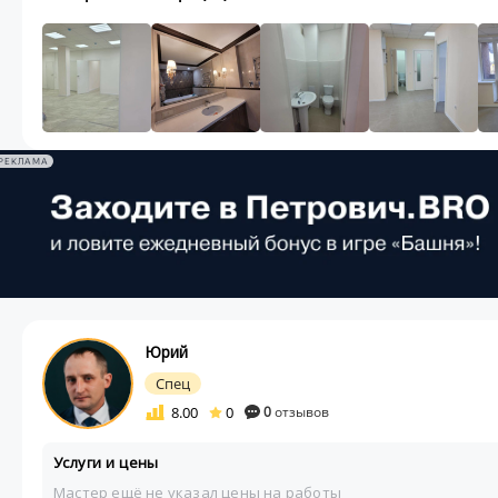
РЕКЛАМА
Юрий
Спец
8.00
0
0
отзывов
Услуги и цены
Мастер ещё не указал цены на работы