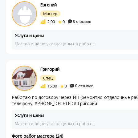
Евгений
Мастер
2.00
0
0
отзывов
Услуги и цены
Мастер ещё не указал цены на работы
Григорий
Спец
15.00
0
0
отзывов
Работаю по договору через ИП (ремонтно-отделочные рабо
телефону: #PHONE_DELETED# Григорий
Услуги и цены
Мастер ещё не указал цены на работы
Фото работ мастера (24)