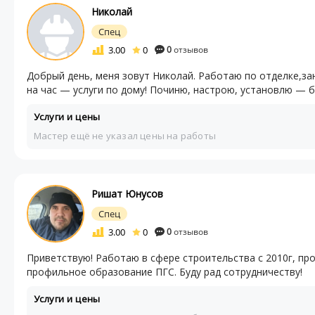
Николай
Спец
3.00
0
0
отзывов
Добрый день, меня зовут Николай. Работаю по отделке,з
на час — услуги по дому! Починю, настрою, установлю — б
Услуги и цены
Мастер ещё не указал цены на работы
Ришат Юнусов
Спец
3.00
0
0
отзывов
Приветствую! Работаю в сфере строительства с 2010г, п
профильное образование ПГС. Буду рад сотрудничеству!
Услуги и цены