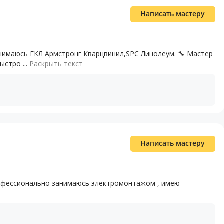
Написать мастеру
анимаюсь ГКЛ Армстронг Кварцвинил,SPC Линолеум. 🔧 Мастер
ыстро ...
Раскрыть текст
Написать мастеру
рофессионально занимаюсь электромонтажом , имею