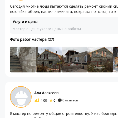
Сегодня многие люди пытаются сделать ремонт своими си
поклейка обоев, настил ламината, покраска потолка, то эт
Услуги и цены
Мастер ещё не указал цены на работы
Фото работ мастера (27)
Али Алексеев
4.00
0
0
отзывов
Я мастер по ремонту общие строительству. У нас бригада.