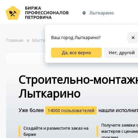
Лыткарино
Ваш город Лыткарино?
Главная
Мастера по ремонту
Строительно-монтажные
Да, все верно
Нет, другой
Строительно-монтаж
Лыткарино
Уже более
нашли исполните
14000 пользователей
Получите заявки 
Создайте и разместите заказ на
мастеров с ценам
бирже
сроками