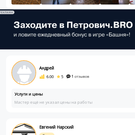
РЕКЛАМА
Андрей
6.00
5
1
отзывов
Услуги и цены
Мастер ещё не указал цены на работы
Евгений Нарский