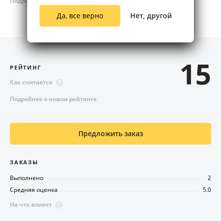
Подробно
удобное для Вас время.
Да, все верно
Нет, другой
Большое портфолио выполненных работ.
15
РЕЙТИНГ
Как считается
?
Подробнее о новом рейтинге
Предложить заказ
ЗАКАЗЫ
Выполнено
2
Средняя оценка
5.0
На что влияет
?