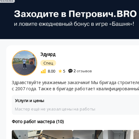
РЕКЛАМА
Эдуард
Спец
8.00
5
2
отзывов
Здравствуйте уважаемые заказчики! Мы бригада строител
с 2007 года. Также в бригаде работает квалифицированный 
Услуги и цены
Мастер ещё не указал цены на работы
Фото работ мастера (10)