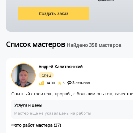
Создать заказ
Список мастеров
Найдено 358 мастеров
Андрей Калитвянский
Спец
34.00
5
3
отзывов
Опытный строитель, прораб , с большим опытом, качестве
Услуги и цены
Мастер ещё не указал цены на работы
Фото работ мастера (37)