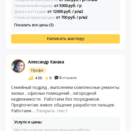
Технический надзор
от 5000 руб. / р
Дома и коттеджи
от 12000 руб. / р/м2
Стены и перегородки
от 700 руб. / р/м2
Показать все цены (5)
Написать мастеру
Александр Канака
Профи
4.00
0
0
отзывов
Семейный подряд , выполняем комплексные ремонты
жилых , офисных помещений , загородной
недвижимости . Работаем без посредников .
Предпочитаю живое общение разработке пальцев .
Работаем ...
Раскрыть текст
Услуги и цены
Мастер ещё не указал цены на работы