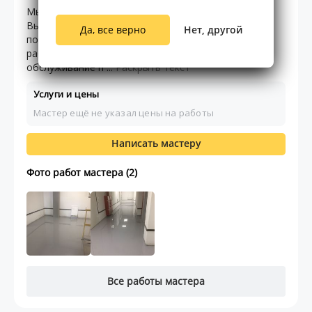
Мы команда профессиональных строителей.
Выполняем любые заказы по демонтажу старых и
Да, все верно
Нет, другой
постройки новых сооружений. Так же выполняем
работы по слаботочке такие как: монтаж и
обслуживание п ...
Раскрыть текст
Услуги и цены
Мастер ещё не указал цены на работы
Написать мастеру
Фото работ мастера (2)
Все работы мастера