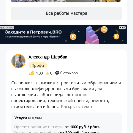
Все работы мастера
РЕКЛАМА
Александр Щербак
Профи
4.00
0
0
отзывов
Специалист с высшим строительным образованием и
высококвалифицированными бригадами для
выполнения любого вида сложности
проектирования, технической оценки, ремонта,
строительства и благ ...
Раскрыть текст
Услуги и цены
Проектирование и сметы
от 1000 руб. / р/шт.
Геодезические работы
от 300 руб. / р/точка