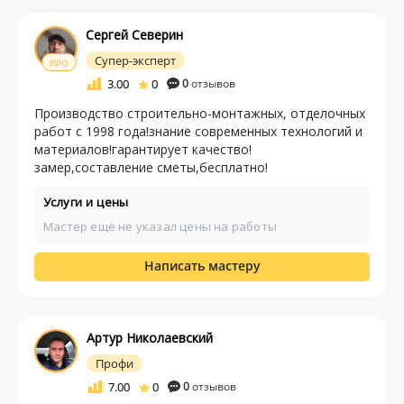
Сергей Северин
Супер-эксперт
ПРО
3.00
0
0
отзывов
Производство строительно-монтажных, отделочных
работ с 1998 года!знание современных технологий и
материалов!гарантирует качество!
замер,составление сметы,бесплатно!
Услуги и цены
Мастер ещё не указал цены на работы
Написать мастеру
Артур Николаевский
Профи
7.00
0
0
отзывов