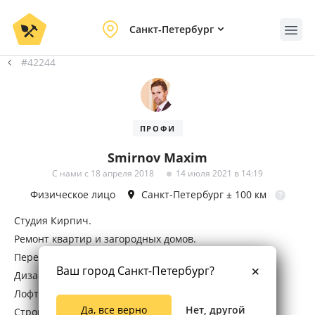
Санкт-Петербург
#42244
ПРОФИ
Smirnov Maxim
С нами с 18 апреля 2018
14 июля 2021 в 14:19
Физическое лицо
Санкт-Петербург
± 100 км
?
Студия Кирпич.
Ремонт квартир и загородных домов.
Перепланировки.
Ваш город Санкт-Петербург?
Дизайн-проект.
Лофт-интерьеры.
Да, все верно
Нет, другой
Строительство загородных домов.