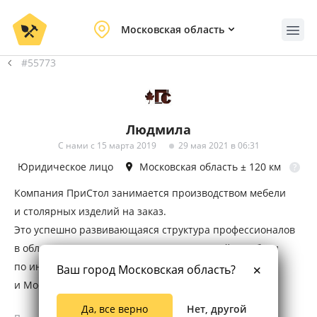
Московская область
#55773
Людмила
С нами с 15 марта 2019
29 мая 2021 в 06:31
Юридическое лицо
Московская область
± 120 км
?
Компания ПриСтол занимается производством мебели
и столярных изделий на заказ.
Это успешно развивающаяся структура профессионалов
в области изготовления столярных изделий и мебели
по индивидуальным размерам и проектам в Москве
Ваш город Московская область?
и Московской области.
Мебель и предметы интерьера могут быть изготовлены
Да, все верно
Нет, другой