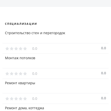
объектах, где сроки так же важны, как и высокое качество
изготовленной мебели и предметов интерьера.
Гарантируем без рекламационную эксплуатацию
изделий.
СПЕЦИАЛИЗАЦИИ
Строительство стен и перегородок
0.0
0.0
Монтаж потолков
0.0
0.0
Ремонт квартиры
0.0
0.0
Ремонт дома, коттеджа