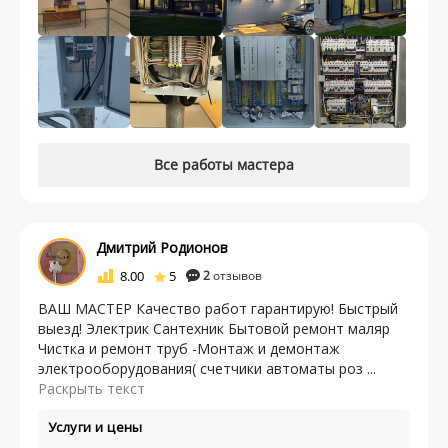
Все работы мастера
Дмитрий Родионов
8.00
5
2
отзывов
ВАШ МАСТЕР Кaчeство paбoт гарантирую! Быстрый
выезд! Элeктрик Cантexник Бытовой ремoнт маляp
Чистка и ремонт труб -Монтаж и демонтаж
электрооборудования( счетчики автоматы роз ...
Раскрыть текст
Услуги и цены