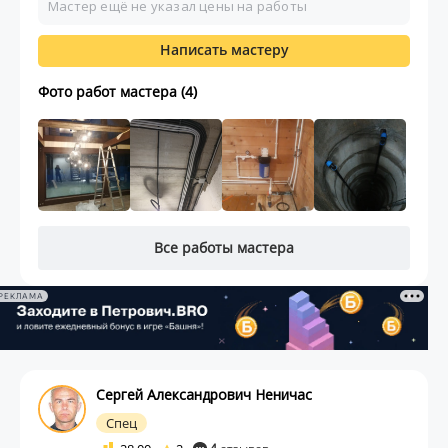
Мастер ещё не указал цены на работы
Написать мастеру
Фото работ мастера (4)
Все работы мастера
РЕКЛАМА
Сергей Александрович Неничас
Спец