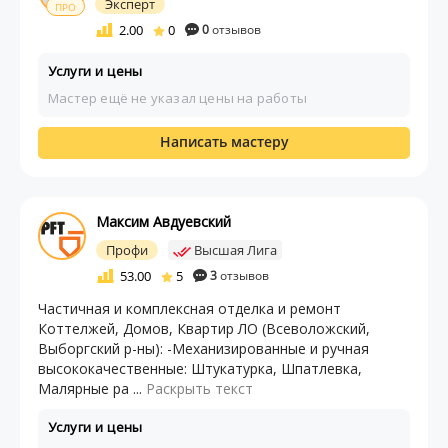
Эксперт
ПРО
2.00
0
0
отзывов
Услуги и цены
Мастер ещё не указал цены на работы
Написать мастеру
Максим Авдуевский
Профи
Высшая Лига
53.00
5
3
отзывов
Частичная и комплексная отделка и ремонт
Коттелжей, Домов, Квартир ЛО (Всеволожский,
Выборгский р-ны): -Механизированные и ручная
высококачественные: Штукатурка, Шпатлевка,
Малярные ра ...
Раскрыть текст
Услуги и цены