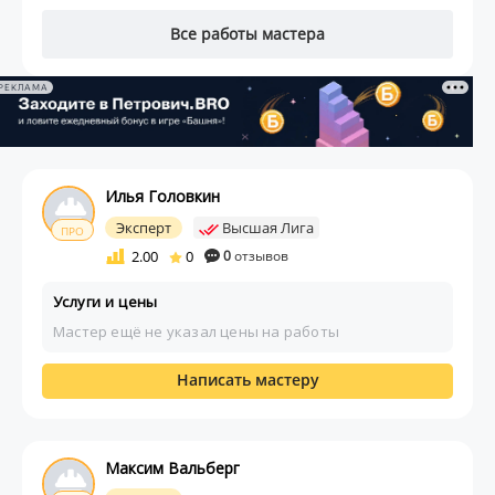
Все работы мастера
РЕКЛАМА
Илья Головкин
Эксперт
Высшая Лига
ПРО
2.00
0
0
отзывов
Услуги и цены
Мастер ещё не указал цены на работы
Написать мастеру
Максим Вальберг