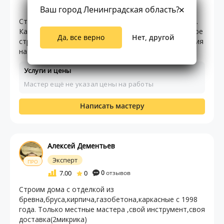
4.00
0
0
отзывов
Ваш город Ленинградская область?
Строим дома из газобетона,арболита, и каркасные.
Качественный ремонт квартир и офисов. Загородное
Да, все верно
Нет, другой
строительство. Опыт 20 лет. Честные цены, гарантия
на работу 2 года.
Услуги и цены
Мастер ещё не указал цены на работы
Написать мастеру
Алексей Дементьев
Эксперт
ПРО
7.00
0
0
отзывов
Строим дома с отделкой из
бревна,бруса,кирпича,газобетона,каркасные с 1998
года. Только местные мастера ,свой инструмент,своя
доставка(2микрика)