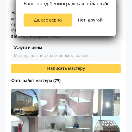
28.00
2
4
отзывов
Ваш город Ленинградская область?
Наша строительная бригада производит ремонт
квартир, офисов и других помещений, а также
Да, все верно
Нет, другой
строительство домов, коттеджей, дачных домов.
Фасадные работы, отделка фасадов сайдингом,
вагонк ...
Раскрыть текст
Услуги и цены
Мастер ещё не указал цены на работы
Написать мастеру
Фото работ мастера (73)