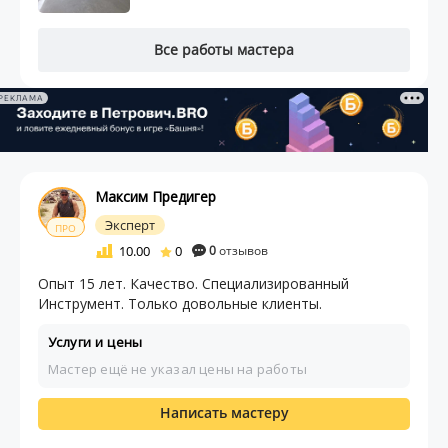
Все работы мастера
РЕКЛАМА
Максим Предигер
Эксперт
ПРО
10.00
0
0
отзывов
Опыт 15 лет. Качество. Специализированный
Инструмент. Только довольные клиенты.
Услуги и цены
Мастер ещё не указал цены на работы
Написать мастеру