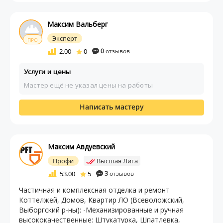
Максим Вальберг
Эксперт
ПРО
2.00
0
0
отзывов
Услуги и цены
Мастер ещё не указал цены на работы
Написать мастеру
Максим Авдуевский
Профи
Высшая Лига
53.00
5
3
отзывов
Частичная и комплексная отделка и ремонт
Коттелжей, Домов, Квартир ЛО (Всеволожский,
Выборгский р-ны): -Механизированные и ручная
высококачественные: Штукатурка, Шпатлевка,