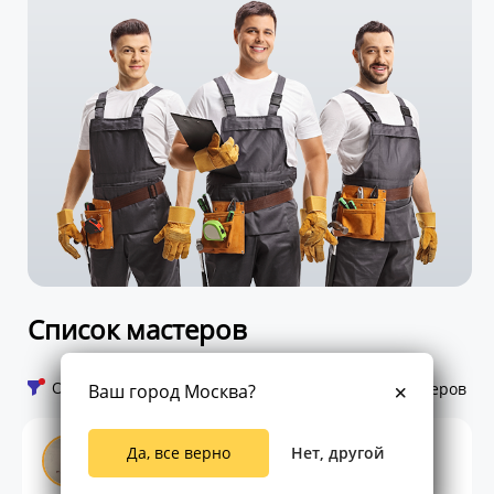
Список мастеров
Открыть фильтр
520 мастеров
Ваш город Москва?
Андрей Ковзалов
Да, все верно
Нет, другой
Спец