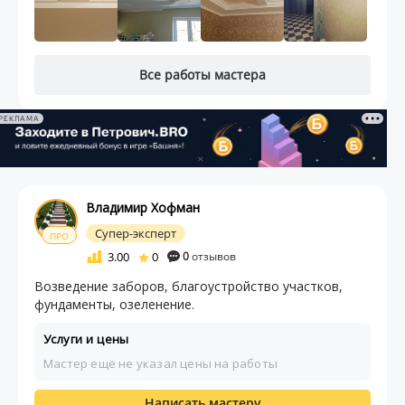
Все работы мастера
РЕКЛАМА
Владимир Хофман
Супер-эксперт
ПРО
3.00
0
0
отзывов
Возведение заборов, благоустройство участков,
фундаменты, озеленение.
Услуги и цены
Мастер ещё не указал цены на работы
Написать мастеру