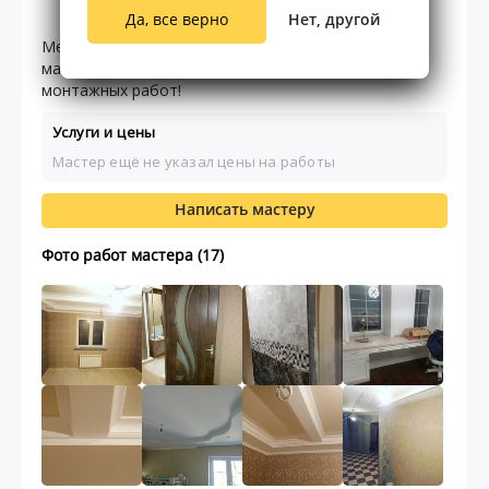
6.00
0
0
отзывов
Да, все верно
Нет, другой
Меня зовут Михаил! Бригадир большой компании
мастеров! Выполняем все виды строительно-
монтажных работ!
Услуги и цены
Мастер ещё не указал цены на работы
Написать мастеру
Фото работ мастера (17)