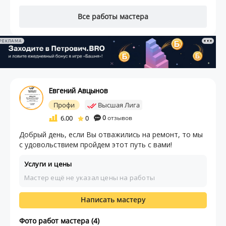
Все работы мастера
РЕКЛАМА
Евгений Авцынов
Профи
Высшая Лига
6.00
0
0
отзывов
Добрый день, если Вы отважились на ремонт, то мы
с удовольствием пройдем этот путь с вами!
Услуги и цены
Мастер ещё не указал цены на работы
Написать мастеру
Фото работ мастера (4)