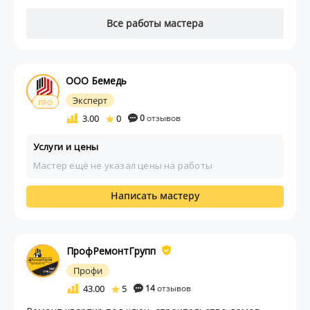
Все работы мастера
ООО Бемедь
Эксперт
ПРО
3.00
0
0
отзывов
Услуги и цены
Мастер ещё не указал цены на работы
Написать мастеру
ПрофРемонтГрупп
Профи
43.00
5
14
отзывов