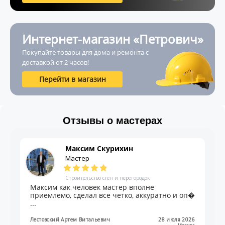
Интернет-магазин «Петрович»
Покупайте товары для дома и ремонта с
доставкой от 2 часов!
Перейти в магазин
Отзывы о мастерах
Сергей Евсеев
Мастер
Ламинат, ковролин, линолеум
Приехали оценили, назначали день. Всё
сделали быстро, чисто. Спасибо. ...
Владимир Перепечко
22 июня 2026