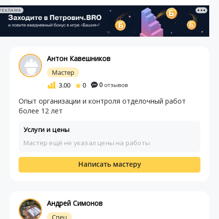
РЕКЛАМА
Антон Кавешников
Мастер
3.00
0
0
отзывов
Опыт организации и контроля отделочный работ
более 12 лет
Услуги и цены
Мастер ещё не указал цены на работы
Написать мастеру
Андрей Симонов
Спец