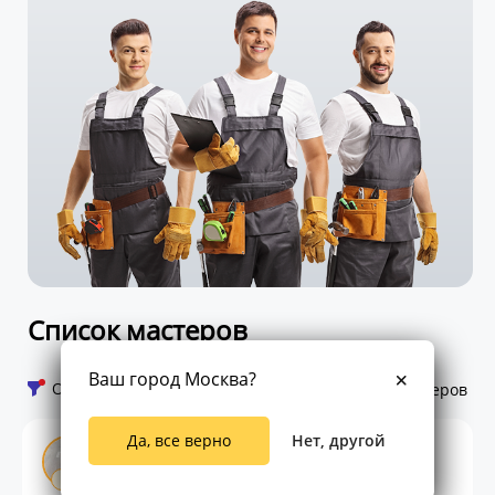
Список мастеров
Ваш город Москва?
Открыть фильтр
66 мастеров
Да, все верно
Нет, другой
Юрий Почечура
Супер-эксперт
ПРО