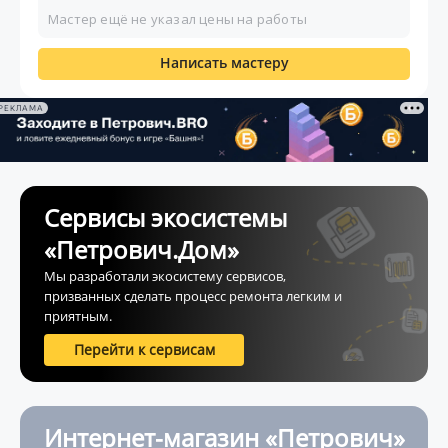
Мастер ещё не указал цены на работы
Написать мастеру
РЕКЛАМА
Сервисы экосистемы
«Петрович.Дом»
Мы разработали экосистему сервисов,
призванных сделать процесс ремонта легким и
приятным.
Перейти к сервисам
Интернет-магазин «Петрович»