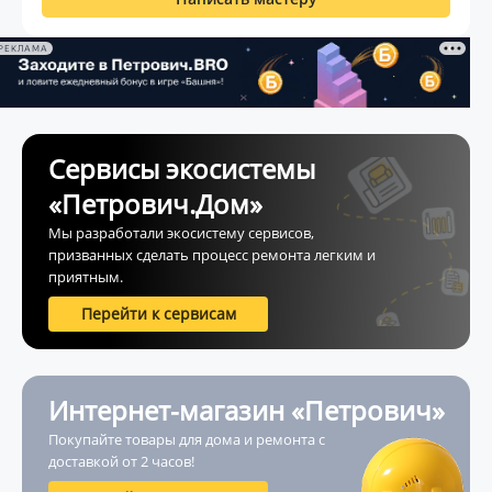
РЕКЛАМА
Сервисы экосистемы
«Петрович.Дом»
Мы разработали экосистему сервисов,
призванных сделать процесс ремонта легким и
приятным.
Перейти к сервисам
Интернет-магазин «Петрович»
Покупайте товары для дома и ремонта с
доставкой от 2 часов!