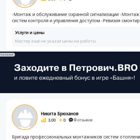
-Монтаж и обслуживание охранной сигнализации -Монтаж
систем контроля и управления доступом -Ревизия смонти
Услуги и цены
Мастер ещё не указал цены на работы
РЕКЛАМА
Никита Брюханов
3.00
0
0
отзывов
Бригада профессиональных монтажников систем отоплени