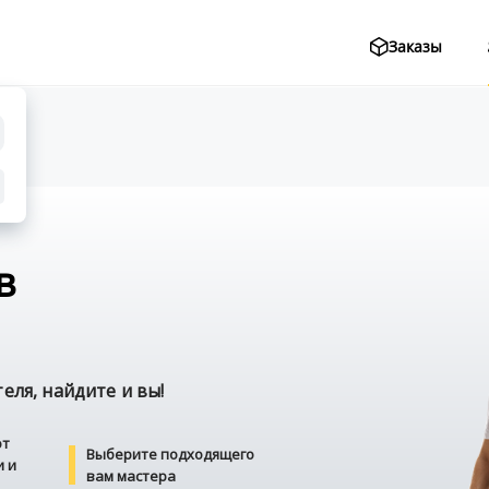
Заказы
в
ля, найдите и вы!
от
Выберите подходящего
и и
вам мастера