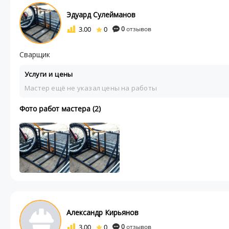
Эдуард Сулейманов
3.00
0
0
отзывов
Сварщик
Услуги и цены
Мастер ещё не указал цены на работы
Фото работ мастера (2)
Александр Кирьянов
3.00
0
0
отзывов