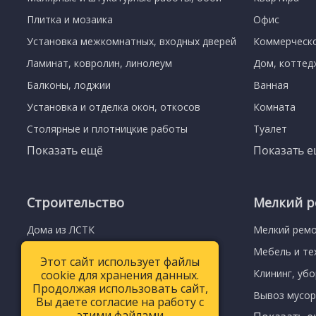
Плитка и мозаика
Офис
Установка межкомнатных, входных дверей
Коммерческ
Ламинат, ковролин, линолеум
Дом, коттед
Балконы, лоджии
Ванная
Установка и отделка окон, откосов
Комната
Столярные и плотницкие работы
Туалет
Показать ещё
Показать 
Строительство
Мелкий р
Дома из ЛСТК
Мелкий рем
Стены и перегородки
Мебель и те
Этот сайт использует файлы
Этот сайт использует файлы
Заборы и ворота
Клининг, уб
cookie для хранения данных.
cookie для хранения данных.
Продолжая использовать сайт,
Продолжая использовать сайт,
Гаражи
Вывоз мусо
Вы даете согласие на работу с
Вы даете согласие на работу с
этими файлами
этими файлами