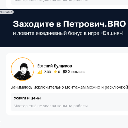
РЕКЛАМА
Евгений Булдаков
2.00
0
0
отзывов
Занимаюсь исключительно монтажем,можно и расключкой,
Услуги и цены
Мастер ещё не указал цены на работы