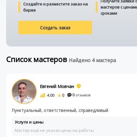
Получите заявки 
Создайте и разместите заказ на
мастеров с ценам
бирже
сроками
Создать заказ
Список мастеров
Найдено 4 мастера
Евгений Мовчан
4.00
0
0
отзывов
Пунктуальный, ответственный, справедливый
Услуги и цены
Мастер ещё не указал цены на работы