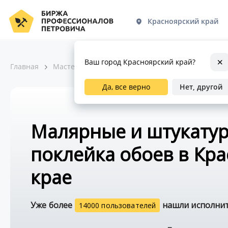
Красноярский край
Ваш город Красноярский край?
Главная
Мастера по ремонту
Отделка и интерьер
Да, все верно
Нет, другой
Малярные и штукатур
поклейка обоев в Кр
крае
Уже более
нашли исполните
14000 пользователей