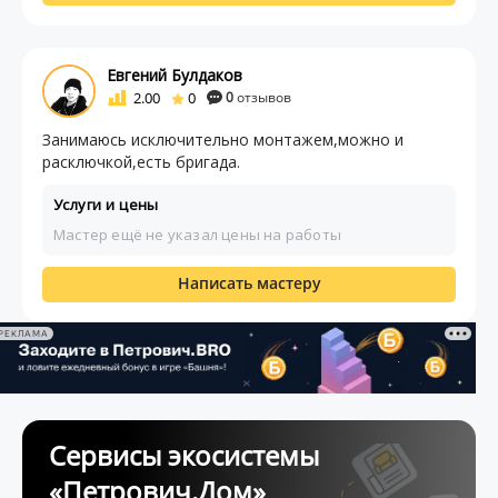
Евгений Булдаков
2.00
0
0
отзывов
Занимаюсь исключительно монтажем,можно и
расключкой,есть бригада.
Услуги и цены
Мастер ещё не указал цены на работы
Написать мастеру
РЕКЛАМА
Сервисы экосистемы
«Петрович.Дом»